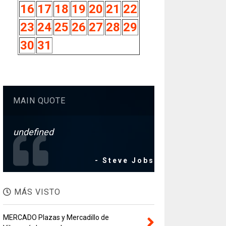
16
17
18
19
20
21
22
23
24
25
26
27
28
29
30
31
MAIN QUOTE
undefined
- Steve Jobs
MÁS VISTO
MERCADO Plazas y Mercadillo de