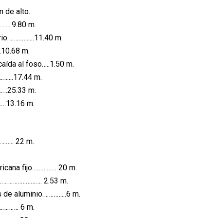
 de alto.
.......9.80 m.
io………….....11.40 m.
.10.68 m.
caída al foso…..1.50 m.
....17.44 m.
…25.33 m.
…13.16 m.
.….. 22 m.
ericana fijo…………… 20 m.
ra………………………. 2.53 m.
 de aluminio…………...6 m.
…………. 6 m.