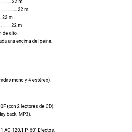
…….. 22 m.
……………... 22 m.
 22 m.
………………22 m.
 de alto.
ada una encima del peine.
adas mono y 4 estéreo):
F (con 2 lectores de CD).
ay back, MP3).
 1 AC-120,1 P-60) Efectos.