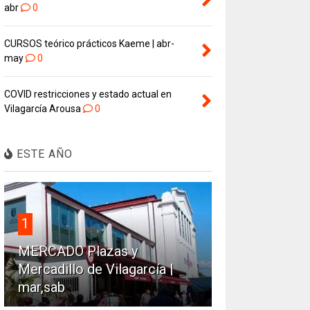
abr
0
CURSOS teórico prácticos Kaeme | abr-
may
0
COVID restricciones y estado actual en
Vilagarcía Arousa
0
ESTE AÑO
1
MERCADO Plazas y
Mercadillo de Vilagarcía |
mar,sab