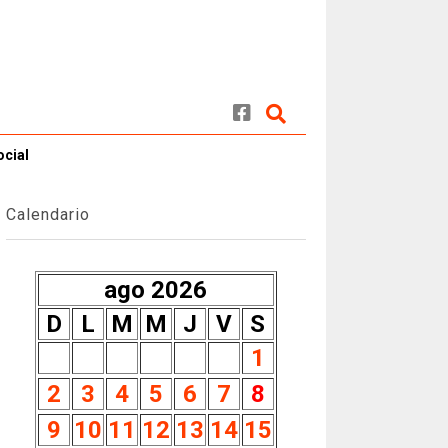
ocial
Calendario
ago 2026
D
L
M
M
J
V
S
1
2
3
4
5
6
7
8
9
10
11
12
13
14
15