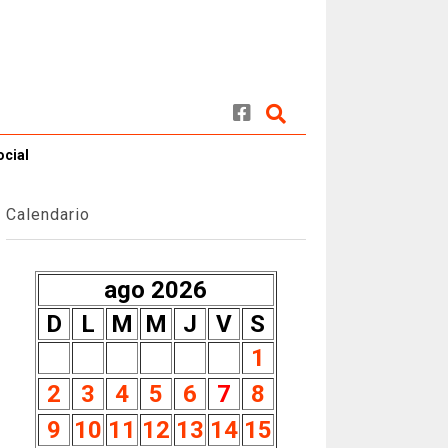
ocial
Calendario
ago 2026
D
L
M
M
J
V
S
1
2
3
4
5
6
7
8
9
10
11
12
13
14
15