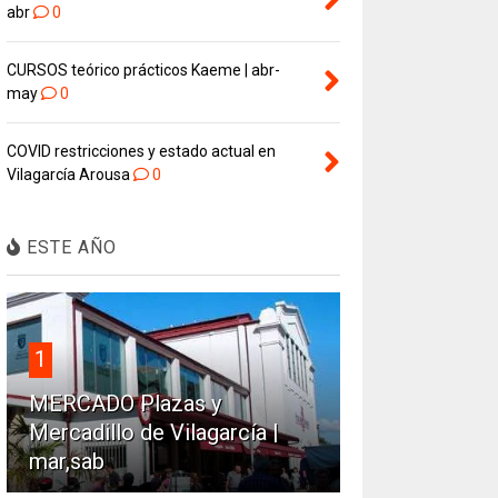
abr
0
CURSOS teórico prácticos Kaeme | abr-
may
0
COVID restricciones y estado actual en
Vilagarcía Arousa
0
ESTE AÑO
1
MERCADO Plazas y
Mercadillo de Vilagarcía |
mar,sab