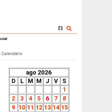
ocial
Calendario
ago 2026
D
L
M
M
J
V
S
1
2
3
4
5
6
7
8
9
10
11
12
13
14
15