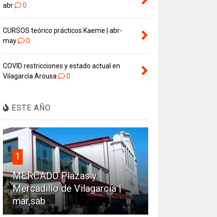
abr
0
CURSOS teórico prácticos Kaeme | abr-
may
0
COVID restricciones y estado actual en
Vilagarcía Arousa
0
ESTE AÑO
1
MERCADO Plazas y
Mercadillo de Vilagarcía |
mar,sab