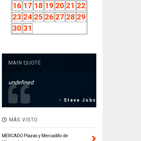
16
17
18
19
20
21
22
23
24
25
26
27
28
29
30
31
MAIN QUOTE
undefined
- Steve Jobs
MÁS VISTO
MERCADO Plazas y Mercadillo de