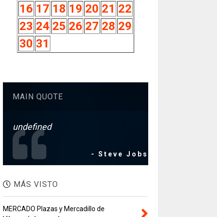
16
17
18
19
20
21
22
23
24
25
26
27
28
29
30
31
MAIN QUOTE
undefined
- Steve Jobs
MÁS VISTO
MERCADO Plazas y Mercadillo de