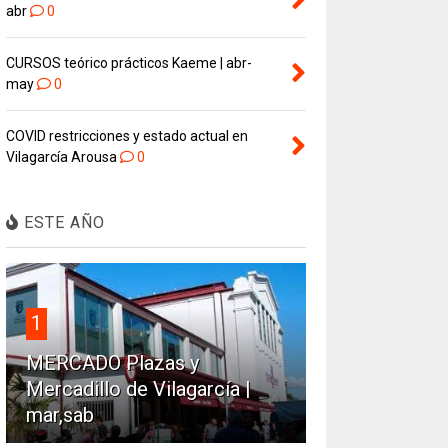
abr
0
CURSOS teórico prácticos Kaeme | abr-
may
0
COVID restricciones y estado actual en
Vilagarcía Arousa
0
ESTE AÑO
1
MERCADO Plazas y
Mercadillo de Vilagarcía |
mar,sab