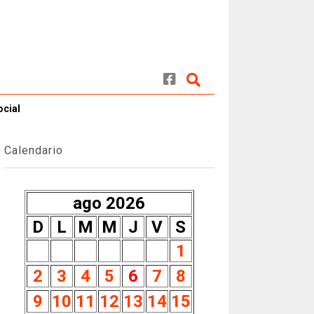
ocial
Calendario
ago 2026
D
L
M
M
J
V
S
1
2
3
4
5
6
7
8
9
10
11
12
13
14
15