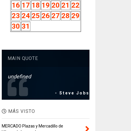
16
17
18
19
20
21
22
23
24
25
26
27
28
29
30
31
MAIN QUOTE
undefined
- Steve Jobs
MÁS VISTO
MERCADO Plazas y Mercadillo de