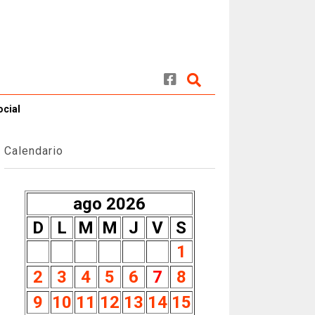
ocial
Calendario
ago 2026
D
L
M
M
J
V
S
1
2
3
4
5
6
7
8
9
10
11
12
13
14
15