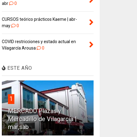
abr
0
CURSOS teórico prácticos Kaeme | abr-
may
0
COVID restricciones y estado actual en
Vilagarcía Arousa
0
ESTE AÑO
1
MERCADO Plazas y
Mercadillo de Vilagarcía |
mar,sab