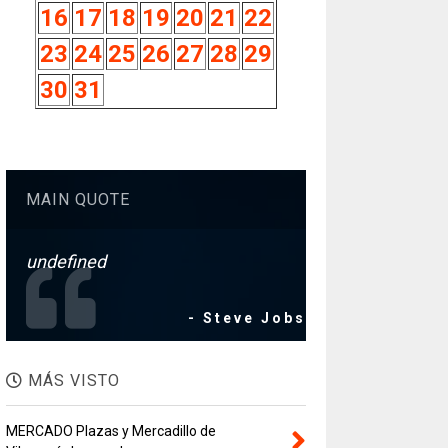
16
17
18
19
20
21
22
23
24
25
26
27
28
29
30
31
MAIN QUOTE
undefined
- Steve Jobs
MÁS VISTO
MERCADO Plazas y Mercadillo de