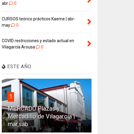
abr
0
CURSOS teórico prácticos Kaeme | abr-
may
0
COVID restricciones y estado actual en
Vilagarcía Arousa
0
ESTE AÑO
1
MERCADO Plazas y
Mercadillo de Vilagarcía |
mar,sab