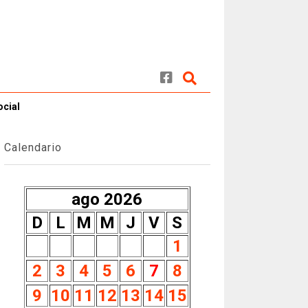
ocial
Calendario
ago 2026
D
L
M
M
J
V
S
1
2
3
4
5
6
7
8
9
10
11
12
13
14
15