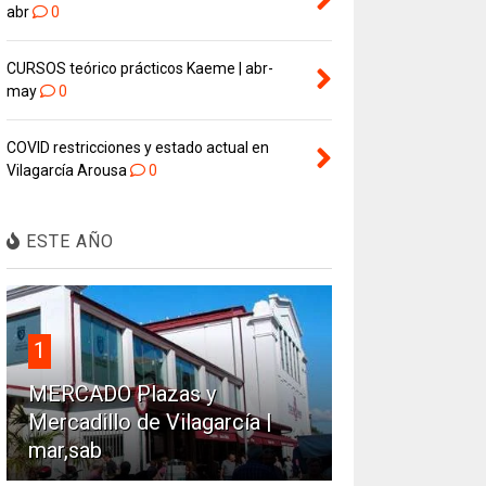
abr
0
CURSOS teórico prácticos Kaeme | abr-
may
0
COVID restricciones y estado actual en
Vilagarcía Arousa
0
ESTE AÑO
1
MERCADO Plazas y
Mercadillo de Vilagarcía |
mar,sab