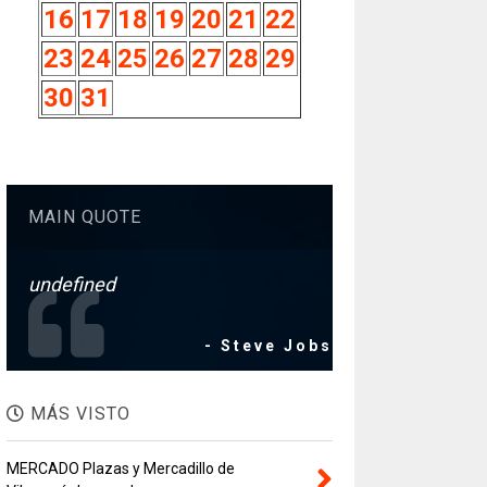
16
17
18
19
20
21
22
23
24
25
26
27
28
29
30
31
MAIN QUOTE
undefined
- Steve Jobs
MÁS VISTO
MERCADO Plazas y Mercadillo de