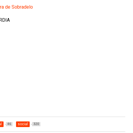
ra de Sobradelo
ARDIA
al
social
46
320