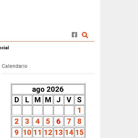
ocial
Calendario
ago 2026
D
L
M
M
J
V
S
1
2
3
4
5
6
7
8
9
10
11
12
13
14
15