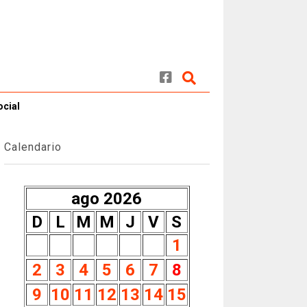
ocial
Calendario
ago 2026
D
L
M
M
J
V
S
1
2
3
4
5
6
7
8
9
10
11
12
13
14
15