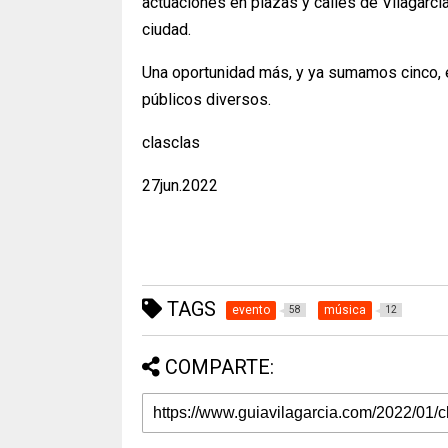
actuaciones en plazas y calles de Vilagarcía
ciudad.
Una oportunidad más, y ya sumamos cinco, en
públicos diversos.
clasclas
27jun.2022
TAGS
evento
música
58
12
COMPARTE: