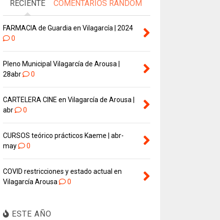
RECIENTE
COMENTARIOS
RANDOM
FARMACIA de Guardia en Vilagarcía | 2024
0
Pleno Municipal Vilagarcía de Arousa |
28abr
0
CARTELERA CINE en Vilagarcía de Arousa |
abr
0
CURSOS teórico prácticos Kaeme | abr-
may
0
COVID restricciones y estado actual en
Vilagarcía Arousa
0
ESTE AÑO