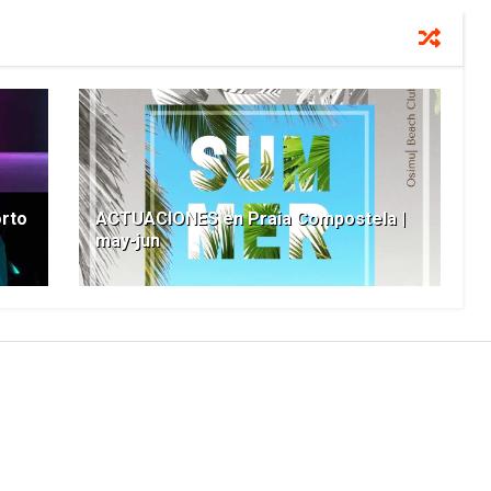
orto
ACTUACIONES en Praia Compostela |
may-jun