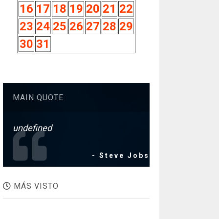
16
17
18
19
20
21
22
23
24
25
26
27
28
29
30
31
MAIN QUOTE
undefined
- Steve Jobs
MÁS VISTO